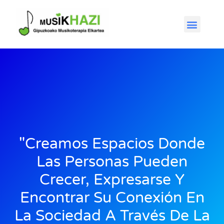
"Creamos Espacios Donde
Las Personas Pueden
Crecer, Expresarse Y
Encontrar Su Conexión En
La Sociedad A Través De La